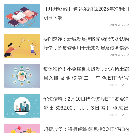
【环球财经】道达尔能源2025年净利润
明显下滑
2026-02-12
要闻速递：新城发展控股完成配售及认购
股份，筹集资金用于未来发展及债务偿还
2026-02-12
集体涨价！小金属板块爆发，北方稀土霸
居A股吸金榜第二！有色ETF华宝
2026-02-11
（159876）放量大涨3%|观热点
华海清科：2月10日持仓该股ETF资金净
流出3062.00万元，3日累计净流出
2026-02-11
2909.03万元
超捷股份：将持续跟踪包括3D打印在内