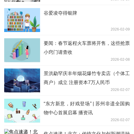
谷爱凌夺得银牌
2026-02-09
要闻：春节返程火车票将开售，这些抢票
小窍门请查收
2026-02-08
景洪勐罕庆丰年烟花爆竹专卖店（个体工
商户）成立 注册资本7万人民币
2026-02-07
“东方新意，好戏登场” | 苏州非遗全国购
物中心首展启幕 播资讯
2026-02-07
焦点速递！北京：传统文化与创新潮流融