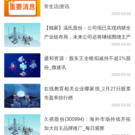
常生活|资讯
2026-03-03
【独家】温氏股份：公司现已实现鸡猪全
产业链布局，未来公司还将继续围绕主产
2026-03-02
业上下游，积极投资具有发展潜质的行业
和企业
盛和资源：股东王全根拟减持不超1%股
份_微速讯
2026-03-02
在线教育相关企业哪家强_2月27日股票
市盈率排行榜
2026-03-02
久祺股份(300994)：海外市场持续开拓
加大自主品牌推广_每日观察