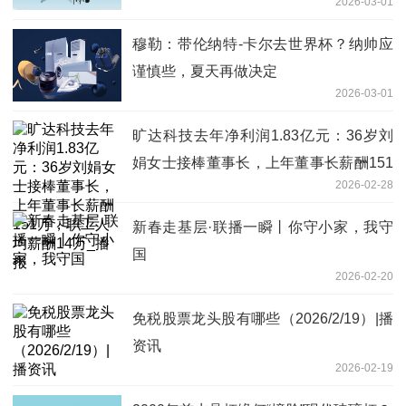
2026-03-01
穆勒：带伦纳特-卡尔去世界杯？纳帅应
谨慎些，夏天再做决定
2026-03-01
旷达科技去年净利润1.83亿元：36岁刘
娟女士接棒董事长，上年董事长薪酬151
2026-02-28
万，职工人均薪酬14万_播报
新春走基层·联播一瞬丨你守小家，我守
国
2026-02-20
免税股票龙头股有哪些（2026/2/19）|播
资讯
2026-02-19