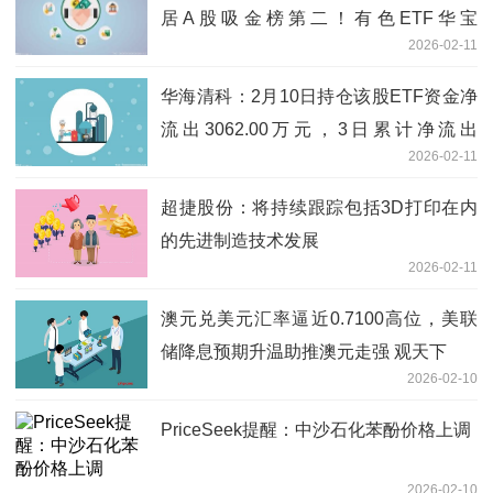
居A股吸金榜第二！有色ETF华宝
2026-02-11
（159876）放量大涨3%|观热点
华海清科：2月10日持仓该股ETF资金净
流出3062.00万元，3日累计净流出
2026-02-11
2909.03万元
超捷股份：将持续跟踪包括3D打印在内
的先进制造技术发展
2026-02-11
澳元兑美元汇率逼近0.7100高位，美联
储降息预期升温助推澳元走强 观天下
2026-02-10
PriceSeek提醒：中沙石化苯酚价格上调
2026-02-10