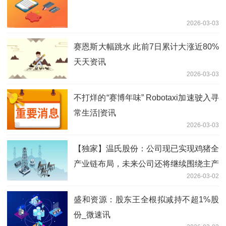
2026-03-03
赛恩斯大幅跳水 此前7日累计大涨近80%
天天资讯
2026-03-03
不打烊的“赛博年味” Robotaxi加速驶入寻
常生活|资讯
2026-03-03
【独家】温氏股份：公司现已实现鸡猪全
产业链布局，未来公司还将继续围绕主产
2026-03-02
业上下游，积极投资具有发展潜质的行业
和企业
盛和资源：股东王全根拟减持不超1%股
份_微速讯