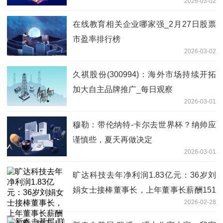
2026-03-02
在线教育相关企业哪家强_2月27日股票
市盈率排行榜
2026-03-02
久祺股份(300994)：海外市场持续开拓
加大自主品牌推广_每日观察
2026-03-01
穆勒：带伦纳特-卡尔去世界杯？纳帅应
谨慎些，夏天再做决定
2026-03-01
旷达科技去年净利润1.83亿元：36岁刘
娟女士接棒董事长，上年董事长薪酬151
2026-02-28
万，职工人均薪酬14万_播报