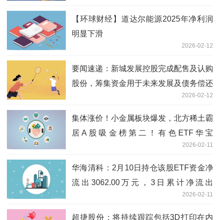
【环球财经】道达尔能源2025年净利润
明显下滑
2026-02-12
要闻速递：新城发展控股完成配售及认购
股份，筹集资金用于未来发展及债务偿还
2026-02-12
集体涨价！小金属板块爆发，北方稀土霸
居A股吸金榜第二！有色ETF华宝
2026-02-11
（159876）放量大涨3%|观热点
华海清科：2月10日持仓该股ETF资金净
流出3062.00万元，3日累计净流出
2026-02-11
2909.03万元
超捷股份：将持续跟踪包括3D打印在内