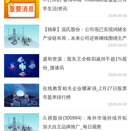
常生活|资讯
2026-03-03
【独家】温氏股份：公司现已实现鸡猪全
产业链布局，未来公司还将继续围绕主产
2026-03-02
业上下游，积极投资具有发展潜质的行业
和企业
盛和资源：股东王全根拟减持不超1%股
份_微速讯
2026-03-02
在线教育相关企业哪家强_2月27日股票
市盈率排行榜
2026-03-02
久祺股份(300994)：海外市场持续开拓
加大自主品牌推广_每日观察