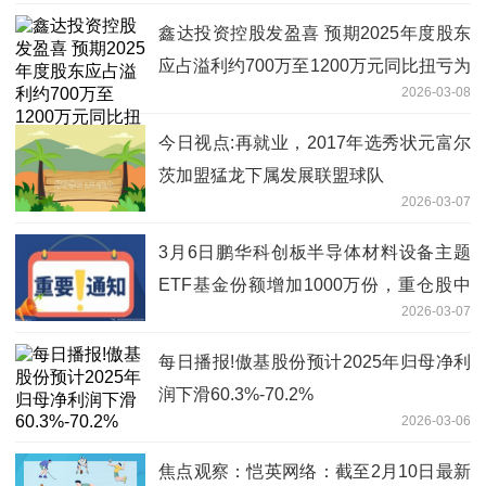
鑫达投资控股发盈喜 预期2025年度股东
应占溢利约700万至1200万元同比扭亏为
2026-03-08
盈
今日视点:再就业，2017年选秀状元富尔
茨加盟猛龙下属发展联盟球队
2026-03-07
3月6日鹏华科创板半导体材料设备主题
ETF基金份额增加1000万份，重仓股中
2026-03-07
微公司、拓荆科技、华海清科
每日播报!傲基股份预计2025年归母净利
润下滑60.3%-70.2%
2026-03-06
焦点观察：恺英网络：截至2月10日最新