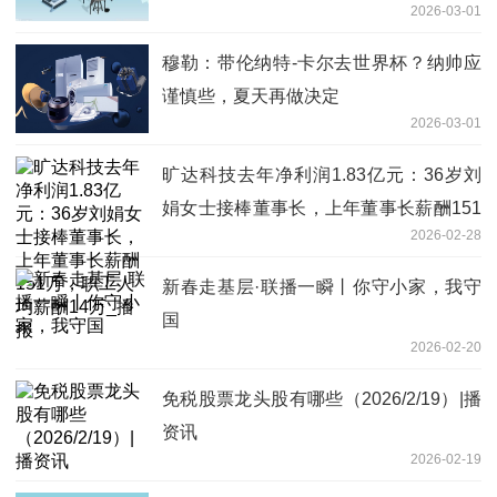
2026-03-01
穆勒：带伦纳特-卡尔去世界杯？纳帅应
谨慎些，夏天再做决定
2026-03-01
旷达科技去年净利润1.83亿元：36岁刘
娟女士接棒董事长，上年董事长薪酬151
2026-02-28
万，职工人均薪酬14万_播报
新春走基层·联播一瞬丨你守小家，我守
国
2026-02-20
免税股票龙头股有哪些（2026/2/19）|播
资讯
2026-02-19