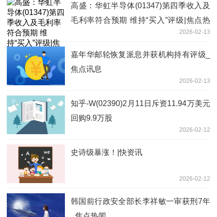
高盛：华虹半导体(01347)第四季收入及
毛利率符合预期 维持“买入”评级|焦点热
2026-02-13
闻
嘉年华邮轮恢复派息并获机构持有评级_
焦点讯息
2026-02-13
知乎-W(02390)2月11日斥资11.94万美元
回购9.9万股
2026-02-12
史诗级暴涨！|快资讯
2026-02-12
韩国前行政安全部长李祥敏一审获刑7年
_焦点热闻