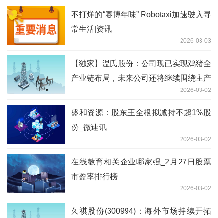
不打烊的“赛博年味” Robotaxi加速驶入寻
常生活|资讯
2026-03-03
【独家】温氏股份：公司现已实现鸡猪全
产业链布局，未来公司还将继续围绕主产
2026-03-02
业上下游，积极投资具有发展潜质的行业
和企业
盛和资源：股东王全根拟减持不超1%股
份_微速讯
2026-03-02
在线教育相关企业哪家强_2月27日股票
市盈率排行榜
2026-03-02
久祺股份(300994)：海外市场持续开拓