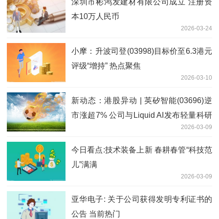
深圳市彬鸿发建材有限公司成立 注册资
本10万人民币
2026-03-24
小摩：升波司登(03998)目标价至6.3港元
评级“增持” 热点聚焦
2026-03-10
新动态：港股异动 | 英矽智能(03696)逆
市涨超7% 公司与Liquid AI发布轻量科研
2026-03-09
基础模型 今日起正式进入港股通
今日看点:技术装备上新 春耕春管“科技范
儿”满满
2026-03-09
亚华电子: 关于公司获得发明专利证书的
公告 当前热门