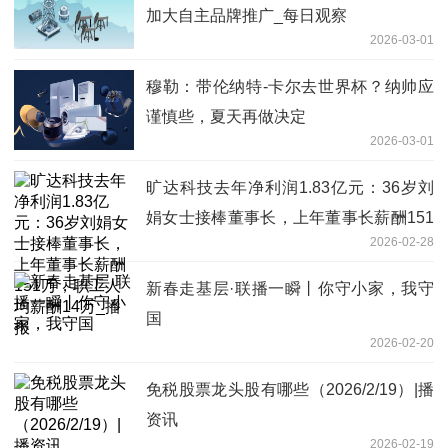
加大自主品牌推广_每日观察
2026-03-01
穆勒：带伦纳特-卡尔去世界杯？纳帅应
谨慎些，夏天再做决定
2026-03-01
旷达科技去年净利润1.83亿元：36岁刘
娟女士接棒董事长，上年董事长薪酬151
2026-02-28
万，职工人均薪酬14万_播报
新春走基层·联播一瞬丨你守小家，我守
国
2026-02-20
免税股票龙头股有哪些（2026/2/19）|播
资讯
2026-02-19