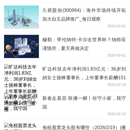
久祺股份(300994)：海外市场持续开拓
加大自主品牌推广_每日观察
2026-03-01
穆勒：带伦纳特-卡尔去世界杯？纳帅应
谨慎些，夏天再做决定
2026-03-01
旷达科技去年净利润1.83亿元：36岁刘
娟女士接棒董事长，上年董事长薪酬151
2026-02-28
万，职工人均薪酬14万_播报
新春走基层·联播一瞬丨你守小家，我守
国
2026-02-20
免税股票龙头股有哪些（2026/2/19）|播