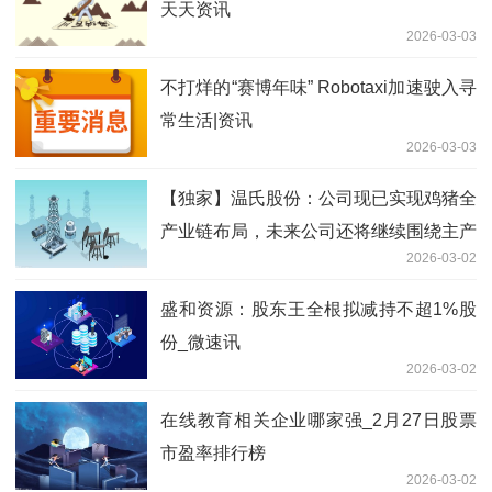
天天资讯
2026-03-03
不打烊的“赛博年味” Robotaxi加速驶入寻
常生活|资讯
2026-03-03
【独家】温氏股份：公司现已实现鸡猪全
产业链布局，未来公司还将继续围绕主产
2026-03-02
业上下游，积极投资具有发展潜质的行业
和企业
盛和资源：股东王全根拟减持不超1%股
份_微速讯
2026-03-02
在线教育相关企业哪家强_2月27日股票
市盈率排行榜
2026-03-02