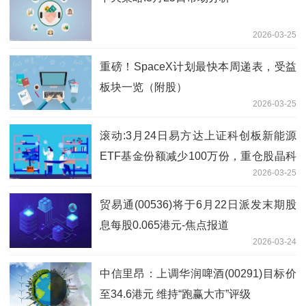
2026-03-25
重磅！SpaceX计划最快本周递表，受益
板块一览（附股）
2026-03-25
滚动:3月24日易方达上证科创板新能源
ETF基金份额减少100万份，重仓股晶科
2026-03-25
能源、阿特斯、天合光能
贸易通(00536)将于6月22日派发末期股
息每股0.065港元-焦点报道
2026-03-24
中信里昂：上调华润啤酒(00291)目标价
至34.6港元 维持“跑赢大市”评级