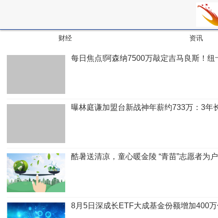
财经
资讯
每日焦点!阿森纳7500万敲定吉马良斯！
曝林庭谦加盟台新战神年薪约733万：3年
酷暑送清凉，童心暖金陵 “青苗”志愿者为户
8月5日深成长ETF大成基金份额增加40