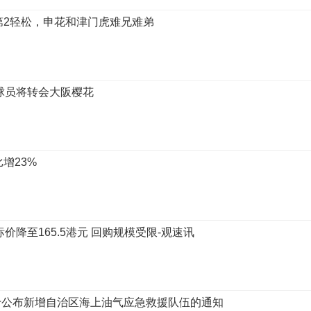
第2轻松，申花和津门虎难兄难弟
球员将转会大阪樱花
比增23%
目标价降至165.5港元 回购规模受限-观速讯
于公布新增自治区海上油气应急救援队伍的通知