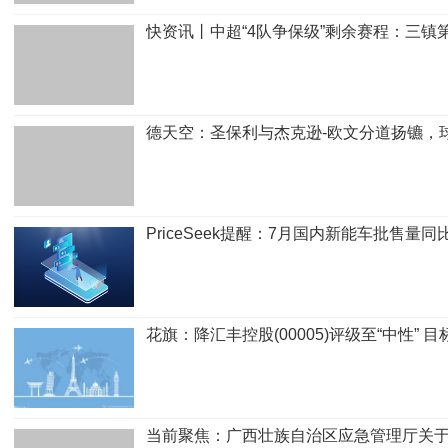
快资讯丨中超“4队争保级”剩余赛程：三镇
德天空：圣保利与杰克逊-欧文分道扬镳，
PriceSeek提醒：7月国内新能车批售量同
花旗：降汇丰控股(00005)评级至“中性” 
当前聚焦：广西壮族自治区应急管理厅关