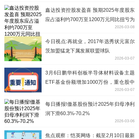
鑫达投资控股发盈喜 预期2025年度股东
应占溢利约700万至1200万元同比扭亏为
2026-03-08
盈
今日视点:再就业，2017年选秀状元富尔
茨加盟猛龙下属发展联盟球队
2026-03-07
3月6日鹏华科创板半导体材料设备主题
ETF基金份额增加1000万份，重仓股中
2026-03-07
微公司、拓荆科技、华海清科
每日播报!傲基股份预计2025年归母净利
润下滑60.3%-70.2%
2026-03-06
焦点观察：恺英网络：截至2月10日最新