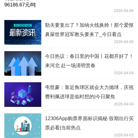
2026-04-06
勒夫要复出了？加纳火线换帅！那个爱抠
鼻屎世界冠军教头要来了_今日看点
2026-04-05
今日热议：春日里的中国丨花都开好了！
来河北 赴一场清明赏春
2026-04-04
韦世豪：靠近角球区就会大力抛球，庆祝
费利佩进球是临时想的|今日聚焦
2026-04-04
12306App购票界面标识揭秘 假期出行买
票必看|当前热点
2026-04-03