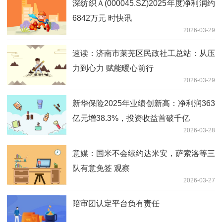
深纺织Ａ(000045.SZ)2025年度净利润约
6842万元 时快讯
2026-03-29
速读：济南市莱芜区民政社工总站：从压
力到心力 赋能暖心前行
2026-03-29
新华保险2025年业绩创新高：净利润363
亿元增38.3%，投资收益首破千亿
2026-03-28
意媒：国米不会续约达米安，萨索洛等三
队有意免签 观察
2026-03-27
陪审团认定平台负有责任