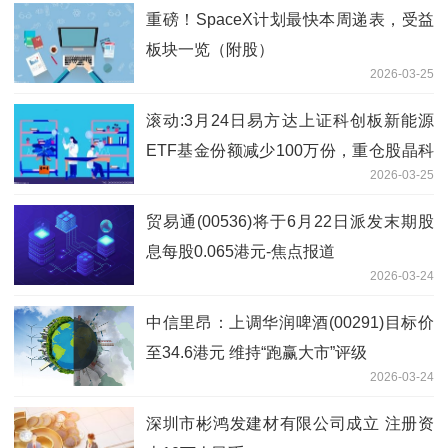
重磅！SpaceX计划最快本周递表，受益
板块一览（附股）
2026-03-25
滚动:3月24日易方达上证科创板新能源
ETF基金份额减少100万份，重仓股晶科
2026-03-25
能源、阿特斯、天合光能
贸易通(00536)将于6月22日派发末期股
息每股0.065港元-焦点报道
2026-03-24
中信里昂：上调华润啤酒(00291)目标价
至34.6港元 维持“跑赢大市”评级
2026-03-24
深圳市彬鸿发建材有限公司成立 注册资